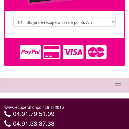
Toggl
naviga
www.recuperationpoint.fr © 2015
04.91.79.51.09
04.91.33.37.33