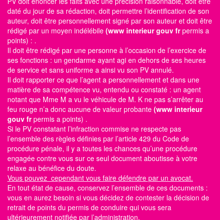
PV doit énoncer les faits avec une précision raisonnable, doit être
daté du jour de sa rédaction, doit permettre l’identification de son
auteur, doit être personnellement signé par son auteur et doit être
rédigé par un moyen indélébile
(www interieur gouv fr
permis a
points)
: .
Il doit être rédigé par une personne à l’occasion de l’exercice de
ses fonctions : un gendarme ayant agi en dehors de ses heures
de service et sans uniforme a ainsi vu son PV annulé.
Il doit rapporter ce que l’agent a personnellement et dans une
matière de sa compétence vu, entendu ou constaté : un agent
notant que Mme M a vu le véhicule de M. K ne pas s’arrêter au
feu rouge n’a donc aucune de valeur probante
(www interieur
gouv fr
permis a points)
.
Si le PV constatant l’infraction commise ne respecte pas
l’ensemble des règles définies par l’article 429 du Code de
procédure pénale, il y a toutes les chances qu’une procédure
engagée contre vous sur ce seul document aboutisse à votre
relaxe au bénéfice du doute.
Vous pouvez cependant vous faire défendre par un avocat.
En tout état de cause, conservez l’ensemble de ces documents :
vous en aurez besoin si vous décidez de contester la décision de
retrait de points du permis de conduire qui vous sera
ultérieurement notifiée par l’administration.