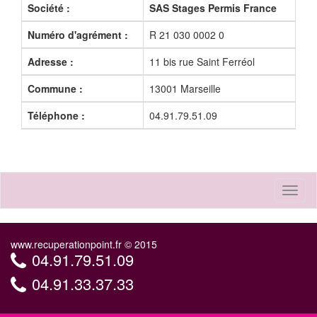
Société :
SAS Stages Permis France
Numéro d'agrément :
R 21 030 0002 0
Adresse :
11 bis rue Saint Ferréol
Commune :
13001 Marseille
Téléphone :
04.91.79.51.09
Toggl
naviga
www.recuperationpoint.fr © 2015
04.91.79.51.09
04.91.33.37.33