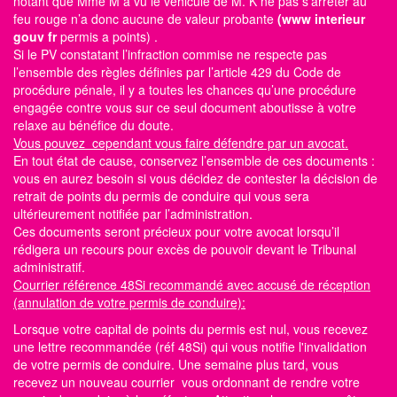
notant que Mme M a vu le véhicule de M. K ne pas s’arrêter au
feu rouge n’a donc aucune de valeur probante
(www interieur
gouv fr
permis a points)
.
Si le PV constatant l’infraction commise ne respecte pas
l’ensemble des règles définies par l’article 429 du Code de
procédure pénale, il y a toutes les chances qu’une procédure
engagée contre vous sur ce seul document aboutisse à votre
relaxe au bénéfice du doute.
Vous pouvez cependant vous faire défendre par un avocat.
En tout état de cause, conservez l’ensemble de ces documents :
vous en aurez besoin si vous décidez de contester la décision de
retrait de points du permis de conduire qui vous sera
ultérieurement notifiée par l’administration.
Ces documents seront précieux pour votre avocat lorsqu’il
rédigera un recours pour excès de pouvoir devant le Tribunal
administratif.
Courrier référence 48Si recommandé avec accusé de réception
(annulation de votre permis de conduire):
Lorsque votre capital de points du permis est nul, vous recevez
une lettre recommandée (réf 48Si) qui vous notifie l'invalidation
de votre permis de conduire. Une semaine plus tard, vous
recevez un nouveau courrier vous ordonnant de rendre votre