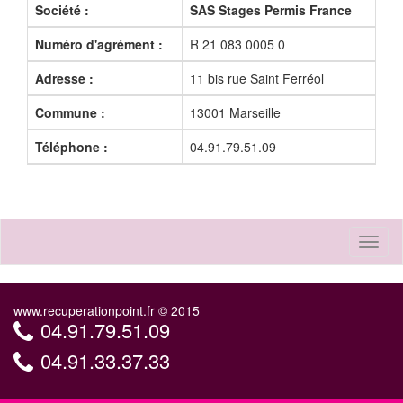
Société :
SAS Stages Permis France
Numéro d'agrément :
R 21 083 0005 0
Adresse :
11 bis rue Saint Ferréol
Commune :
13001 Marseille
Téléphone :
04.91.79.51.09
Toggl
naviga
www.recuperationpoint.fr © 2015
04.91.79.51.09
04.91.33.37.33