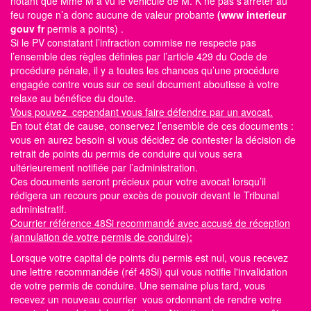
notant que Mme M a vu le véhicule de M. K ne pas s’arrêter au
feu rouge n’a donc aucune de valeur probante
(www interieur
gouv fr
permis a points)
.
Si le PV constatant l’infraction commise ne respecte pas
l’ensemble des règles définies par l’article 429 du Code de
procédure pénale, il y a toutes les chances qu’une procédure
engagée contre vous sur ce seul document aboutisse à votre
relaxe au bénéfice du doute.
Vous pouvez cependant vous faire défendre par un avocat.
En tout état de cause, conservez l’ensemble de ces documents :
vous en aurez besoin si vous décidez de contester la décision de
retrait de points du permis de conduire qui vous sera
ultérieurement notifiée par l’administration.
Ces documents seront précieux pour votre avocat lorsqu’il
rédigera un recours pour excès de pouvoir devant le Tribunal
administratif.
Courrier référence 48Si recommandé avec accusé de réception
(annulation de votre permis de conduire):
Lorsque votre capital de points du permis est nul, vous recevez
une lettre recommandée (réf 48Si) qui vous notifie l'invalidation
de votre permis de conduire. Une semaine plus tard, vous
recevez un nouveau courrier vous ordonnant de rendre votre