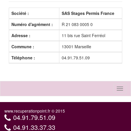
Société :
SAS Stages Permis France
Numéro d'agrément :
R 21 083 0005 0
Adresse :
11 bis rue Saint Ferréol
Commune :
13001 Marseille
Téléphone :
04.91.79.51.09
Toggl
naviga
www.recuperationpoint.fr © 2015
04.91.79.51.09
04.91.33.37.33