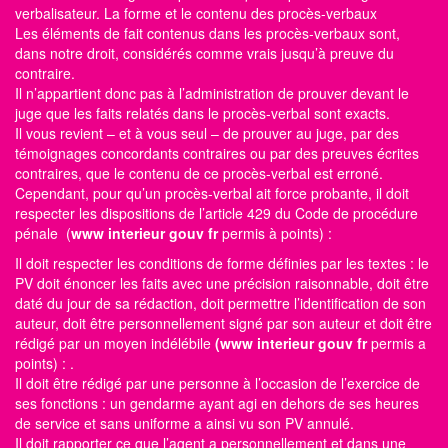
verbalisateur. La forme et le contenu des procès-verbaux
Les éléments de fait contenus dans les procès-verbaux sont,
dans notre droit, considérés comme vrais jusqu’à preuve du
contraire.
Il n’appartient donc pas à l’administration de prouver devant le
juge que les faits relatés dans le procès-verbal sont exacts.
Il vous revient – et à vous seul – de prouver au juge, par des
témoignages concordants contraires ou par des preuves écrites
contraires, que le contenu de ce procès-verbal est erroné.
Cependant, pour qu’un procès-verbal ait force probante, il doit
respecter les dispositions de l’article 429 du Code de procédure
pénale (
www interieur gouv fr
permis à points)
:
Il doit respecter les conditions de forme définies par les textes : le
PV doit énoncer les faits avec une précision raisonnable, doit être
daté du jour de sa rédaction, doit permettre l’identification de son
auteur, doit être personnellement signé par son auteur et doit être
rédigé par un moyen indélébile
(www interieur gouv fr
permis a
points)
: .
Il doit être rédigé par une personne à l’occasion de l’exercice de
ses fonctions : un gendarme ayant agi en dehors de ses heures
de service et sans uniforme a ainsi vu son PV annulé.
Il doit rapporter ce que l’agent a personnellement et dans une