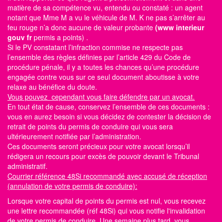
matière de sa compétence vu, entendu ou constaté : un agent
notant que Mme M a vu le véhicule de M. K ne pas s’arrêter au
feu rouge n’a donc aucune de valeur probante
(www interieur
gouv fr
permis a points)
.
Si le PV constatant l’infraction commise ne respecte pas
l’ensemble des règles définies par l’article 429 du Code de
procédure pénale, il y a toutes les chances qu’une procédure
engagée contre vous sur ce seul document aboutisse à votre
relaxe au bénéfice du doute.
Vous pouvez cependant vous faire défendre par un avocat.
En tout état de cause, conservez l’ensemble de ces documents :
vous en aurez besoin si vous décidez de contester la décision de
retrait de points du permis de conduire qui vous sera
ultérieurement notifiée par l’administration.
Ces documents seront précieux pour votre avocat lorsqu’il
rédigera un recours pour excès de pouvoir devant le Tribunal
administratif.
Courrier référence 48Si recommandé avec accusé de réception
(annulation de votre permis de conduire):
Lorsque votre capital de points du permis est nul, vous recevez
une lettre recommandée (réf 48Si) qui vous notifie l'invalidation
de votre permis de conduire. Une semaine plus tard, vous