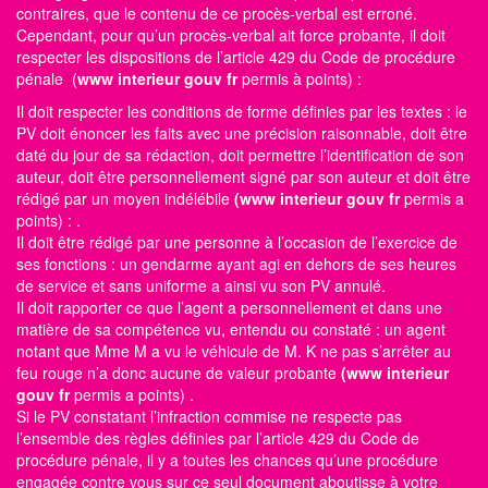
contraires, que le contenu de ce procès-verbal est erroné.
Cependant, pour qu’un procès-verbal ait force probante, il doit
respecter les dispositions de l’article 429 du Code de procédure
pénale (
www interieur gouv fr
permis à points)
:
Il doit respecter les conditions de forme définies par les textes : le
PV doit énoncer les faits avec une précision raisonnable, doit être
daté du jour de sa rédaction, doit permettre l’identification de son
auteur, doit être personnellement signé par son auteur et doit être
rédigé par un moyen indélébile
(www interieur gouv fr
permis a
points)
: .
Il doit être rédigé par une personne à l’occasion de l’exercice de
ses fonctions : un gendarme ayant agi en dehors de ses heures
de service et sans uniforme a ainsi vu son PV annulé.
Il doit rapporter ce que l’agent a personnellement et dans une
matière de sa compétence vu, entendu ou constaté : un agent
notant que Mme M a vu le véhicule de M. K ne pas s’arrêter au
feu rouge n’a donc aucune de valeur probante
(www interieur
gouv fr
permis a points)
.
Si le PV constatant l’infraction commise ne respecte pas
l’ensemble des règles définies par l’article 429 du Code de
procédure pénale, il y a toutes les chances qu’une procédure
engagée contre vous sur ce seul document aboutisse à votre