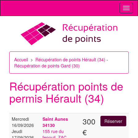
Toggl
naviga
Accueil
>
Récupération de points Hérault (34)
-
Récupération de points Gard (30)
Récupération points de
permis
Hérault (34)
Mercredi
Saint Aunes
300
16/09/2026
34130
€
Jeudi
155 rue du
17/09/2026
fenouil, ZAC