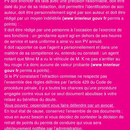
PV doit énoncer les faits avec une précision raisonnable, doit être
daté du jour de sa rédaction, doit permettre l’identification de son
auteur, doit être personnellement signé par son auteur et doit être
rédigé par un moyen indélébile
(www interieur gouv fr
permis a
points)
: .
Il doit être rédigé par une personne à l’occasion de l’exercice de
ses fonctions : un gendarme ayant agi en dehors de ses heures
de service et sans uniforme a ainsi vu son PV annulé.
Il doit rapporter ce que l’agent a personnellement et dans une
matière de sa compétence vu, entendu ou constaté : un agent
notant que Mme M a vu le véhicule de M. K ne pas s’arrêter au
feu rouge n’a donc aucune de valeur probante
(www interieur
gouv fr
permis a points)
.
Si le PV constatant l’infraction commise ne respecte pas
l’ensemble des règles définies par l’article 429 du Code de
procédure pénale, il y a toutes les chances qu’une procédure
engagée contre vous sur ce seul document aboutisse à votre
relaxe au bénéfice du doute.
Vous pouvez cependant vous faire défendre par un avocat.
En tout état de cause, conservez l’ensemble de ces documents :
vous en aurez besoin si vous décidez de contester la décision de
retrait de points du permis de conduire qui vous sera
ultérieurement notifiée par l’administration.