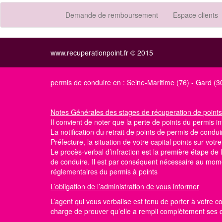
Demande de remboursement
Espace clients
www.recuperationpoint.fr © 2015
permis de conduire en :
Seine-Maritime (76)
-
Gard (3
Notes Générales
des stages de récuperation de points
Il convient de noter que la perte de points du permis int
La notification du retrait de points de permis de conduir
Préfecture, la situation de votre capital points
sur votr
Le procès-verbal d’infraction est la première étape d
de conduire. Il est par conséquent nécessaire au momen
réglementaires du permis à points
L’obligation de l’administration de vous informer
L’agent qui vous verbalise est tenu de porter à votre c
charge de prouver qu’elle a rempli complètement ses obl