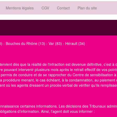
Mentions légales
CGV
Contact
Plan du site
0)
-
Bouches du Rhône (13)
-
Var (83)
-
Hérault (34)
ervient dès que la réalité de l'infraction est devenue définitive, c’est à
e pouvant intervenir plusieurs mois après le retrait effectif de vos points
e permis de conduire
et de se rapprocher du Centre
de sensibilisation à
e la procédure menant, le cas échéant, à la condamnation, au paiement 
t où les agents dressent un procès-verbal de vérifier qu’ils remplissen
onnaissance certaines informations. Les décisions des Tribunaux administ
igations d’information. Ainsi, l’agent doit vous informer :