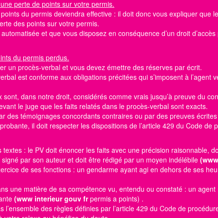
 une perte de points sur votre permis.
e
points du permis
deviendra effective : il doit donc vous expliquer que 
 perte des
points sur votre permis.
st automatisée et que vous disposez en conséquence d’un droit d’accè
oints du permis perdus.
er un procès-verbal et vous devez émettre des réserves par écrit.
erbal est conforme aux obligations précitées qui s’imposent à l’agent v
 sont, dans notre droit, considérés comme vrais jusqu’à preuve du cont
evant le juge que les faits relatés dans le procès-verbal sont exacts.
 par des témoignages concordants contraires ou par des preuves écrites
robante, il doit respecter les dispositions de l’article 429 du Code de
es textes : le PV doit énoncer les faits avec une précision raisonnable, d
t signé par son auteur et doit être rédigé par un moyen indélébile
(www 
’exercice de ses fonctions : un gendarme ayant agi en dehors de ses heu
 dans une matière de sa compétence vu, entendu ou constaté : un agen
bante
(www interieur gouv fr
permis a points)
.
as l’ensemble des règles définies par l’article 429 du Code de procédur