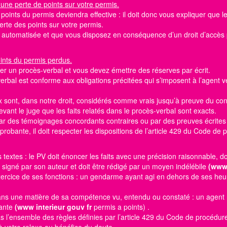
 une perte de points sur votre permis.
e
points du permis
deviendra effective : il doit donc vous expliquer que 
 perte des
points sur votre permis.
st automatisée et que vous disposez en conséquence d’un droit d’accè
oints du permis perdus.
er un procès-verbal et vous devez émettre des réserves par écrit.
erbal est conforme aux obligations précitées qui s’imposent à l’agent v
 sont, dans notre droit, considérés comme vrais jusqu’à preuve du cont
evant le juge que les faits relatés dans le procès-verbal sont exacts.
 par des témoignages concordants contraires ou par des preuves écrites
robante, il doit respecter les dispositions de l’article 429 du Code de
es textes : le PV doit énoncer les faits avec une précision raisonnable, d
t signé par son auteur et doit être rédigé par un moyen indélébile
(www 
’exercice de ses fonctions : un gendarme ayant agi en dehors de ses heu
 dans une matière de sa compétence vu, entendu ou constaté : un agen
bante
(www interieur gouv fr
permis a points)
.
as l’ensemble des règles définies par l’article 429 du Code de procédur