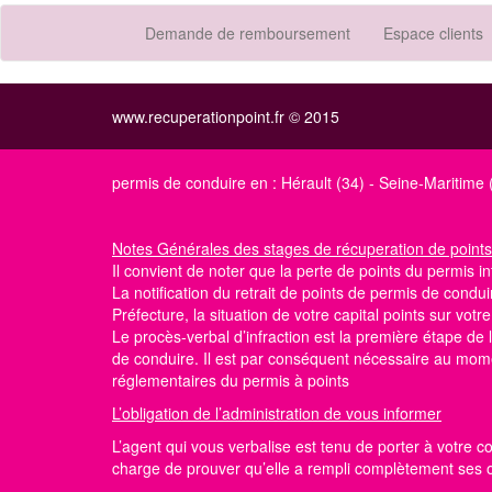
Demande de remboursement
Espace clients
www.recuperationpoint.fr © 2015
permis de conduire en :
Hérault (34)
-
Seine-Maritime 
Notes Générales
des stages de récuperation de points
Il convient de noter que la perte de points du permis int
La notification du retrait de points de permis de conduir
Préfecture, la situation de votre capital points
sur votr
Le procès-verbal d’infraction est la première étape d
de conduire. Il est par conséquent nécessaire au momen
réglementaires du permis à points
L’obligation de l’administration de vous informer
L’agent qui vous verbalise est tenu de porter à votre c
charge de prouver qu’elle a rempli complètement ses obl