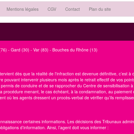
Mentions légales
CGV
Contact
Plan du site
(76)
-
Gard (30)
-
Var (83)
-
Bouches du Rhône (13)
ervient dès que la réalité de l'infraction est devenue définitive, c’est à
e pouvant intervenir plusieurs mois après le retrait effectif de vos points
e permis de conduire
et de se rapprocher du Centre
de sensibilisation à
e la procédure menant, le cas échéant, à la condamnation, au paiement 
t où les agents dressent un procès-verbal de vérifier qu’ils remplissen
onnaissance certaines informations. Les décisions des Tribunaux administ
igations d’information. Ainsi, l’agent doit vous informer :