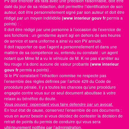
PV doit énoncer les faits avec une précision raisonnable, doit être
daté du jour de sa rédaction, doit permettre l’identification de son
auteur, doit être personnellement signé par son auteur et doit être
rédigé par un moyen indélébile
(www interieur gouv fr
permis a
points)
: .
Il doit être rédigé par une personne à l’occasion de l’exercice de
ses fonctions : un gendarme ayant agi en dehors de ses heures
de service et sans uniforme a ainsi vu son PV annulé.
Il doit rapporter ce que l’agent a personnellement et dans une
matière de sa compétence vu, entendu ou constaté : un agent
notant que Mme M a vu le véhicule de M. K ne pas s’arrêter au
feu rouge n’a donc aucune de valeur probante
(www interieur
gouv fr
permis a points)
.
Si le PV constatant l’infraction commise ne respecte pas
l’ensemble des règles définies par l’article 429 du Code de
procédure pénale, il y a toutes les chances qu’une procédure
engagée contre vous sur ce seul document aboutisse à votre
relaxe au bénéfice du doute.
Vous pouvez cependant vous faire défendre par un avocat.
En tout état de cause, conservez l’ensemble de ces documents :
vous en aurez besoin si vous décidez de contester la décision de
retrait de points du permis de conduire qui vous sera
ultérieurement notifiée par l’administration.