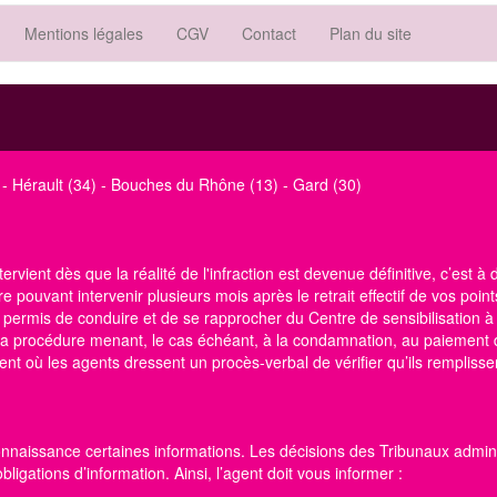
Mentions légales
CGV
Contact
Plan du site
-
Hérault (34)
-
Bouches du Rhône (13)
-
Gard (30)
ervient dès que la réalité de l'infraction est devenue définitive, c’est à
e pouvant intervenir plusieurs mois après le retrait effectif de vos points
e permis de conduire
et de se rapprocher du Centre
de sensibilisation à
e la procédure menant, le cas échéant, à la condamnation, au paiement 
t où les agents dressent un procès-verbal de vérifier qu’ils remplissen
onnaissance certaines informations. Les décisions des Tribunaux administ
igations d’information. Ainsi, l’agent doit vous informer :