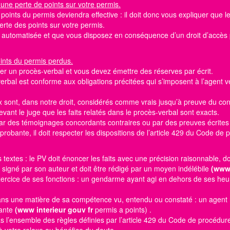
 une perte de points sur votre permis.
e
points du permis
deviendra effective : il doit donc vous expliquer que 
 perte des
points sur votre permis.
st automatisée et que vous disposez en conséquence d’un droit d’accè
oints du permis perdus.
er un procès-verbal et vous devez émettre des réserves par écrit.
erbal est conforme aux obligations précitées qui s’imposent à l’agent v
 sont, dans notre droit, considérés comme vrais jusqu’à preuve du cont
evant le juge que les faits relatés dans le procès-verbal sont exacts.
 par des témoignages concordants contraires ou par des preuves écrites
robante, il doit respecter les dispositions de l’article 429 du Code de
es textes : le PV doit énoncer les faits avec une précision raisonnable, d
t signé par son auteur et doit être rédigé par un moyen indélébile
(www 
’exercice de ses fonctions : un gendarme ayant agi en dehors de ses heu
 dans une matière de sa compétence vu, entendu ou constaté : un agen
bante
(www interieur gouv fr
permis a points)
.
as l’ensemble des règles définies par l’article 429 du Code de procédur