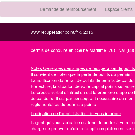
Demande de remboursement
Espace clients
www.recuperationpoint.fr © 2015
permis de conduire en :
Seine-Maritime (76)
-
Var (83)
Notes Générales
des stages de récuperation de points
Il convient de noter que la perte de points du permis int
La notification du retrait de points de permis de conduir
Préfecture, la situation de votre capital points
sur votr
Le procès-verbal d’infraction est la première étape d
de conduire. Il est par conséquent nécessaire au momen
réglementaires du permis à points
L’obligation de l’administration de vous informer
L’agent qui vous verbalise est tenu de porter à votre c
charge de prouver qu’elle a rempli complètement ses obl