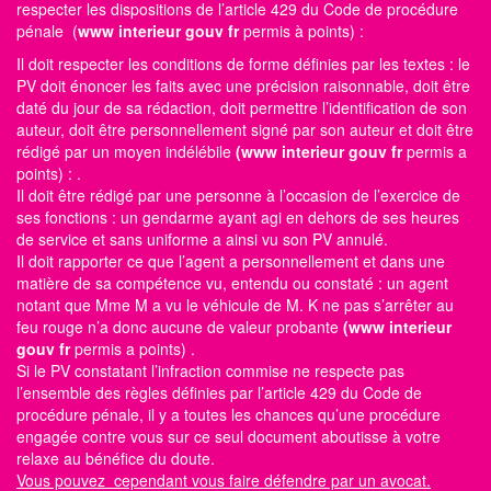
respecter les dispositions de l’article 429 du Code de procédure
pénale (
www interieur gouv fr
permis à points)
:
Il doit respecter les conditions de forme définies par les textes : le
PV doit énoncer les faits avec une précision raisonnable, doit être
daté du jour de sa rédaction, doit permettre l’identification de son
auteur, doit être personnellement signé par son auteur et doit être
rédigé par un moyen indélébile
(www interieur gouv fr
permis a
points)
: .
Il doit être rédigé par une personne à l’occasion de l’exercice de
ses fonctions : un gendarme ayant agi en dehors de ses heures
de service et sans uniforme a ainsi vu son PV annulé.
Il doit rapporter ce que l’agent a personnellement et dans une
matière de sa compétence vu, entendu ou constaté : un agent
notant que Mme M a vu le véhicule de M. K ne pas s’arrêter au
feu rouge n’a donc aucune de valeur probante
(www interieur
gouv fr
permis a points)
.
Si le PV constatant l’infraction commise ne respecte pas
l’ensemble des règles définies par l’article 429 du Code de
procédure pénale, il y a toutes les chances qu’une procédure
engagée contre vous sur ce seul document aboutisse à votre
relaxe au bénéfice du doute.
Vous pouvez cependant vous faire défendre par un avocat.