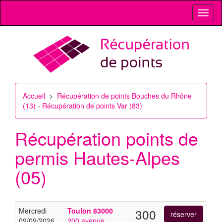
Toggl
naviga
Accueil
>
Récupération de points Bouches du Rhône
(13)
-
Récupération de points Var (83)
Récupération points de
permis
Hautes-Alpes
(05)
Mercredi
Toulon
83000
300
09/09/2026
200 avenue